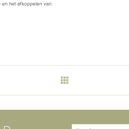
 en het afkoppelen van
Next
project:
Naam *