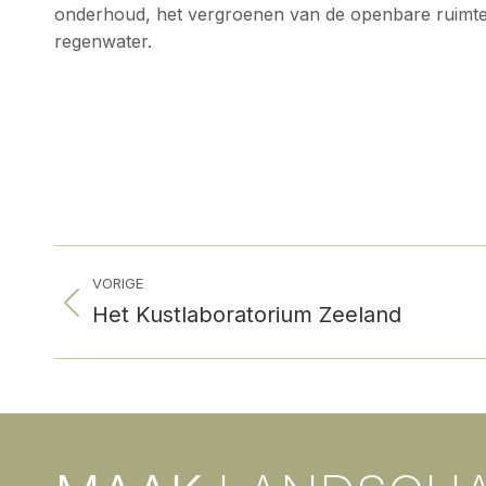
onderhoud, het vergroenen van de openbare ruimte
regenwater.
Project
VORIGE
navigation
Het Kustlaboratorium Zeeland
Previous
project: