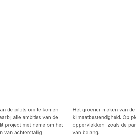
an de pilots om te komen
Het groener maken van de op
rbij alle ambities van de
klimaatbestendigheid. Op p
dit project met name om het
oppervlakken, zoals de park
 van achterstallig
van belang.